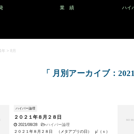
発
業 績
ハイ
21年
>
8月
「 月別アーカイブ：2021
ハイパー論理
２０２１年８月２８日
2021/08/28
-
ハイパー論理
２０２１年８月２８日 （メタアプリの日） μ’（ｘ）