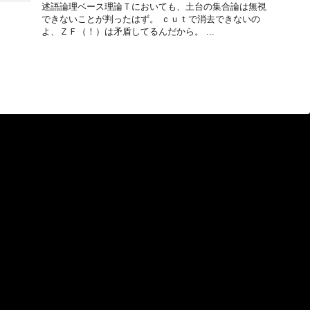
述語論理ベース理論Ｔにおいても、土台の集合論は無視
できないことが判ったはず。 ｃｕｔで消去できないの
よ、ＺＦ（！）は矛盾してるんだから。 ...