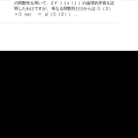
の関数性を用いて、ＺＦ（｛ｘ｜｝）の論理的矛盾を証
明したわけですが。 単なる関数性だけからは ⏀（２）
＝⏀（ω） ⇒ μ’（⏀（２）） ...