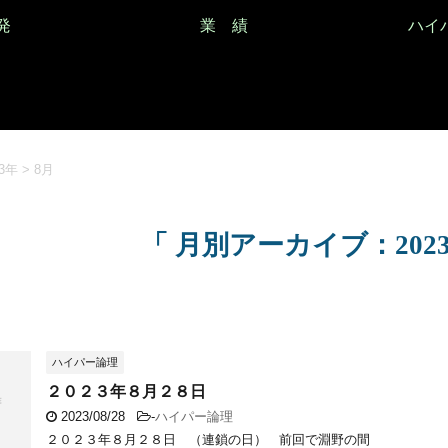
発
業 績
ハイ
23年
>
8月
「 月別アーカイブ：2023
ハイパー論理
２０２３年８月２８日
2023/08/28
-
ハイパー論理
２０２３年８月２８日 （連鎖の日） 前回で淵野の間