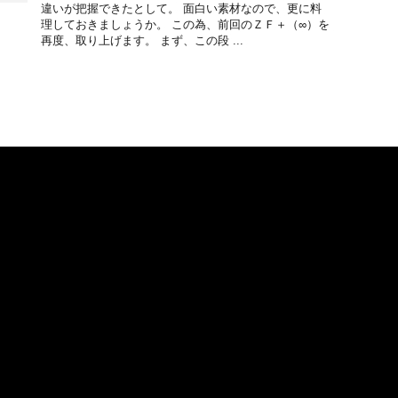
違いが把握できたとして。 面白い素材なので、更に料
理しておきましょうか。 この為、前回のＺＦ＋（∞）を
再度、取り上げます。 まず、この段 ...