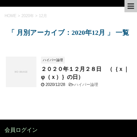
HOME
>
2020年
>
12月
「 月別アーカイブ：2020年12月 」 一覧
ハイパー論理
２０２０年１２月２８日 （｛ｘ｜
φ（ｘ）｝の日）
2020/12/28
-
ハイパー論理
会員ログイン