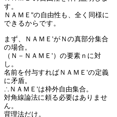
す。
ＮＡＭＥ”の自由性も、全く同様に
できるからです。
まず、ＮＡＭＥ’がＮの真部分集合
の場合。
（Ｎ－ＮＡＭＥ’）の要素ｎに対
し。
名前を付与すればＮＡＭＥ’の定義
に矛盾。
∴ＮＡＭＥ’は枠外自由集合。
対角線論法に頼る必要はありませ
ん。
背理法だけ。