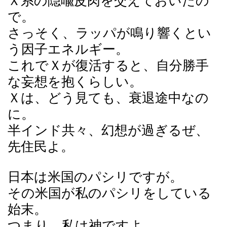
Ｘ系の隠喩皮肉を交えておいたの
で。
さっそく、ラッパが鳴り響くとい
う因子エネルギー。
これでＸが復活すると、自分勝手
な妄想を抱くらしい。
Ｘは、どう見ても、衰退途中なの
に。
半インド共々、幻想が過ぎるぜ、
先住民よ。
日本は米国のパシリですが。
その米国が私のパシリをしている
始末。
つまり、私は神ですよ。