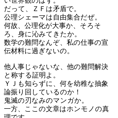
い世界観のはず。
だって、ＺＦは矛盾で。
公理シェーマは自由集合だぜ。
何故、公理化が大事か、そろそ
ろ、身に沁みてきたか。
数学の難問なんぞ、私の仕事の宣
伝材料に過ぎないの。
他人事じゃないな、他の難問解決
と称する証明よ。
ＹＪも知らずに、何を幼稚な抽象
論振り回しているのか！
鬼滅の刃なみのマンガか。
一方、ここの文章はホンモノの真
理です。